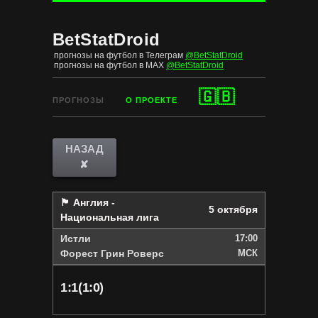
BetStatDroid
прогнозы на футбол в Телеграм
@BetStatDroid
прогнозы на футбол в MAX
@BetStatDroid
🇬🇧
ПРОГНОЗЫ
О ПРОЕКТЕ
НАЗАД
✘
🏴󠁧󠁢󠁥󠁮󠁧󠁿 Англия -
5 октября
Национальная лига
Истли
17:00
Форест Грин Роверс
МСК
1:1(1:0)