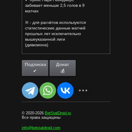
забивает меньше 2,5 голов в 9
матчах
※ - для расчётов используются
статистические данные матчей
прошлых лет исключительно
вышеуказанной лиги
(дивизиона)
Подписка
Донат
✔
💰
© 2020-
2026
BetStatDroid.ru
Все права защищены
info@betstatdroid.com