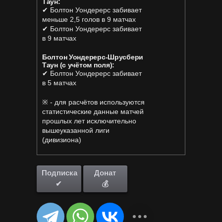
Таун:
✔ Болтон Уондерерс забивает
меньше 2,5 голов в 9 матчах
✔ Болтон Уондерерс забивает
в 9 матчах
Болтон Уондерерс-Шрусбери
Таун (с учётом поля):
✔ Болтон Уондерерс забивает
в 5 матчах
※ - для расчётов используются
статистические данные матчей
прошлых лет исключительно
вышеуказанной лиги
(дивизиона)
Подписка
Донат
✔
💰