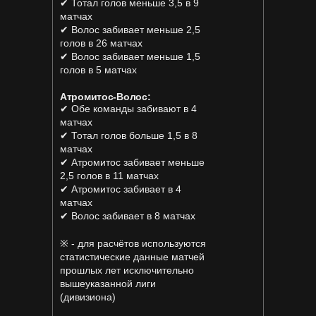
✔ Тотал голов меньше 3,5 в 9
матчах
✔ Волос забивает меньше 2,5
голов в 26 матчах
✔ Волос забивает меньше 1,5
голов в 5 матчах
Атромитос-Волос:
✔ Обе команды забивают в 4
матчах
✔ Тотал голов больше 1,5 в 8
матчах
✔ Атромитос забивает меньше
2,5 голов в 11 матчах
✔ Атромитос забивает в 4
матчах
✔ Волос забивает в 8 матчах
※ - для расчётов используются
статистические данные матчей
прошлых лет исключительно
вышеуказанной лиги
(дивизиона)