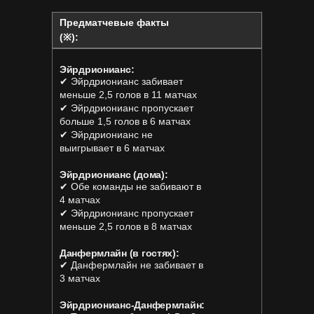
Предматчевые факты
(※):
Эйрдрионианс:
✔ Эйрдрионианс забивает
меньше 2,5 голов в 11 матчах
✔ Эйрдрионианс пропускает
больше 1,5 голов в 6 матчах
✔ Эйрдрионианс не
выигрывает в 6 матчах
Эйрдрионианс (дома):
✔ Обе команды не забивают в
4 матчах
✔ Эйрдрионианс пропускает
меньше 2,5 голов в 8 матчах
Данфермлайн (в гостях):
✔ Данфермлайн не забивает в
3 матчах
Эйрдрионианс-Данфермлайн: