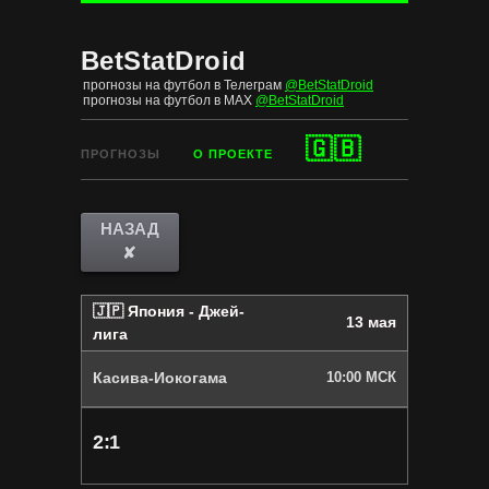
BetStatDroid
прогнозы на футбол в Телеграм
@BetStatDroid
прогнозы на футбол в MAX
@BetStatDroid
🇬🇧
ПРОГНОЗЫ
О ПРОЕКТЕ
НАЗАД
✘
🇯🇵 Япония - Джей-
13 мая
лига
Касива-Иокогама
10:00 МСК
2:1